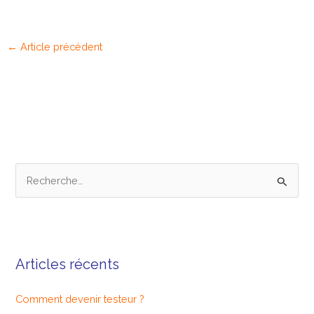
←
Article précédent
R
e
c
h
Articles récents
e
r
Comment devenir testeur ?
c