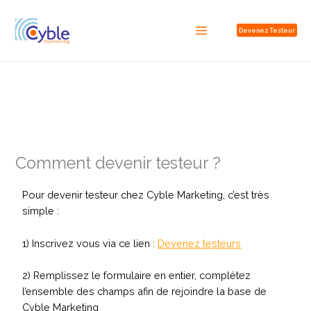
Aller
F
L
I
au
a
i
n
Devenez Testeur
contenu
c
n
s
e
k
t
b
e
a
o
d
g
o
I
r
k
n
a
Comment devenir testeur ?
m
Pour devenir testeur chez Cyble Marketing, c’est très
simple :
1) Inscrivez vous via ce lien :
Devenez testeurs
2) Remplissez le formulaire en entier, complétez
l’ensemble des champs afin de rejoindre la base de
Cyble Marketing